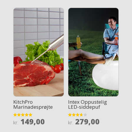
KitchPro
Intex Oppustelig
Marinadesprøjte
LED-siddepuf
149,00
279,00
Rated
Rated
kr.
kr.
5
3.7
out of 5
out of 5