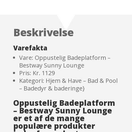
Rated
4.5
out of 5
based on
customer
Beskrivelse
ratings
Varefakta
Vare: Oppustelig Badeplatform –
Bestway Sunny Lounge
Pris: Kr. 1129
Kategori: Hjem & Have – Bad & Pool
– Badedyr & baderinge}
Oppustelig Badeplatform
– Bestway Sunny Lounge
er et af de mange
populære produkter