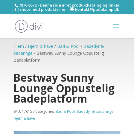
7876 8672 - Denne side er et produktkatalog og linker
til shops med produkterne
kontakt@pudekamp.dk
Hjem
/
Hjem & have
/
Bad & Pool
/
Badedyr &
baderinge
/ Bestway Sunny Lounge Oppustelig
Badeplatform
Bestway Sunny
Lounge Oppustelig
Badeplatform
SKU:
17615
Categories:
Bad & Pool
,
Badedyr & baderinge
,
Hjem & have