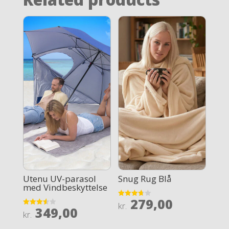
Utenu UV-parasol
Snug Rug Blå
med Vindbeskyttelse
279,00
Rated
kr.
349,00
3.7
Rated
kr.
out of 5
3.6
out of 5