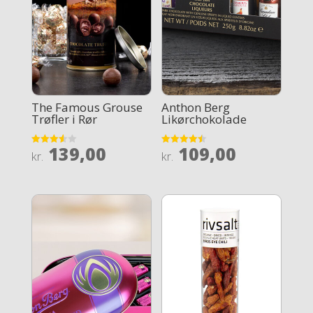
The Famous Grouse
Anthon Berg
Trøfler i Rør
Likørchokolade
139,00
109,00
Rated
Rated
kr.
kr.
3.6
4.5
out of 5
out of 5