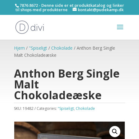
7876 8672 - Denne side er et produktkatalog og linker
til shops med produkterne
kontakt@pudekamp.dk
Hjem
/
"Spiseligt
/
Chokolade
/ Anthon Berg Single
Malt Chokoladeæske
Anthon Berg Single
Malt
Chokoladeæske
SKU:
19482
Categories:
"Spiseligt
,
Chokolade