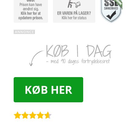
KØB HER
Rated
4.5
out of 5