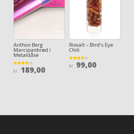
Anthon Berg
Rivsalt – Bird's Eye
Marcipanbrød i
Chili
Metaldåse
99,00
Rated
kr.
189,00
4.2
Rated
kr.
out of 5
4.1
out of 5