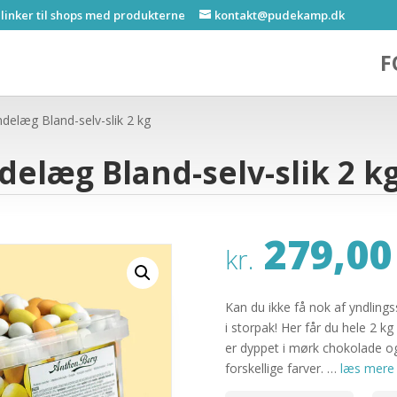
 linker til shops med produkterne
kontakt@pudekamp.dk
F
elæg Bland-selv-slik 2 kg
elæg Bland-selv-slik 2 k
279,00
kr.
Kan du ikke få nok af yndlin
i storpak! Her får du hele 2
er dyppet i mørk chokolade og
forskellige farver. …
læs mere