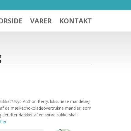
ORSIDE
VARER
KONTAKT
g
gsslikket? Nyd Anthon Bergs luksuriøse mandelæg
 kg af de mælkechokoladeovertrukne mandler, som
 derefter dækket af en sprød sukkerskal i
 her