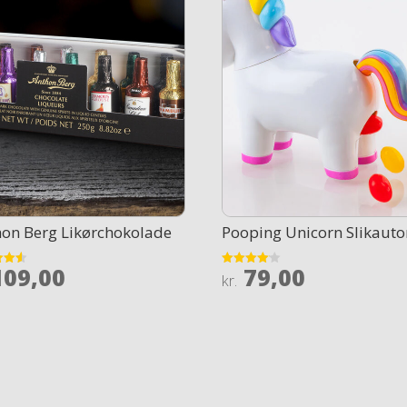
on Berg Likørchokolade
Pooping Unicorn Slikaut
09,00
79,00
Rated
kr.
4.1
 5
out of 5