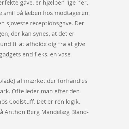
rfekte gave, er hjælpen lige her,
ive smil på læben hos modtageren.
en sjoveste receptionsgave. Der
en, der kan synes, at det er
d til at afholde dig fra at give
gadgets end f.eks. en vase.
kolade} af mærket der forhandles
mark. Ofte leder man efter den
s Coolstuff. Det er ren logik,
g på Anthon Berg Mandelæg Bland-