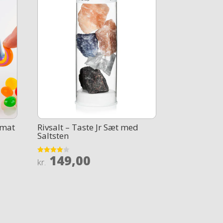
omat
Rivsalt – Taste Jr Sæt med
Saltsten
149,00
Rated
kr.
3.9
out of 5