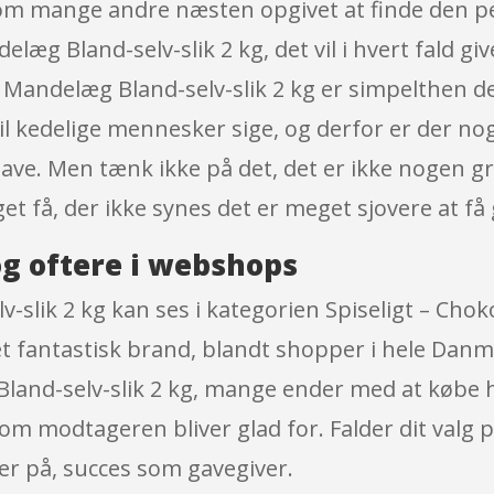
u som mange andre næsten opgivet at finde den pe
æg Bland-selv-slik 2 kg, det vil i hvert fald g
g Mandelæg Bland-selv-slik 2 kg er simpelthen d
vil kedelige mennesker sige, og derfor er der nog
ave. Men tænk ikke på det, det er ikke nogen grun
et få, der ikke synes det er meget sjovere at få 
g oftere i webshops
slik 2 kg kan ses i kategorien Spiseligt – Cho
 et fantastisk brand, blandt shopper i hele Dan
land-selv-slik 2 kg, mange ender med at købe ho
som modtageren bliver glad for. Falder dit val
kker på, succes som gavegiver.