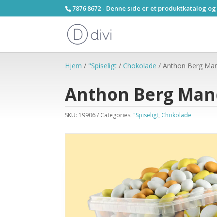
7876 8672 - Denne side er et produktkatalog og
Hjem
/
"Spiseligt
/
Chokolade
/ Anthon Berg Mand
Anthon Berg Mand
SKU:
19906
Categories:
"Spiseligt
,
Chokolade