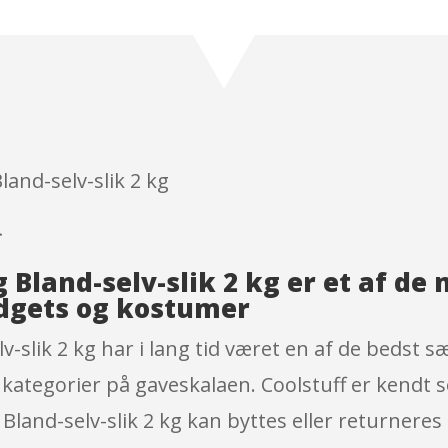
Rated
4.8
out of 5
based on
customer
ratings
and-selv-slik 2 kg
}
Bland-selv-slik 2 kg er et af d
dgets og kostumer
lik 2 kg har i lang tid været en af de bedst sæ
 kategorier på gaveskalaen. Coolstuff er kend
and-selv-slik 2 kg kan byttes eller returneres 