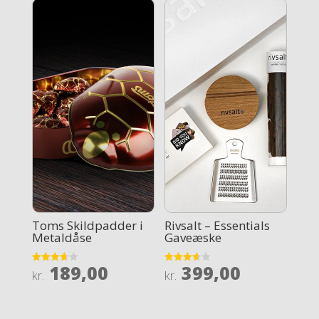
Toms Skildpadder i
Rivsalt – Essentials
Metaldåse
Gaveæske
189,00
399,00
Rated
Rated
kr.
kr.
3.7
3.6
out of 5
out of 5