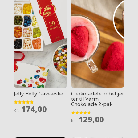
Jelly Belly Gaveæske
Chokoladebombehjer
ter til Varm
Chokolade 2-pak
174,00
Rated
kr.
4.8
out of 5
129,00
Rated
kr.
4.7
out of 5