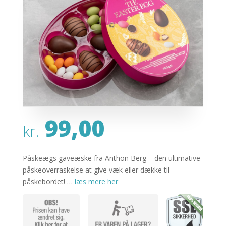
99,00
kr.
Påskeægs gaveæske fra Anthon Berg – den ultimative
påskeoverraskelse at give væk eller dække til
påskebordet! …
læs mere her