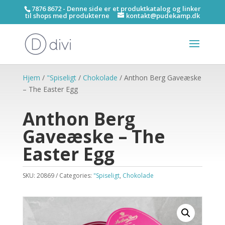
7876 8672 - Denne side er et produktkatalog og linker
til shops med produkterne
kontakt@pudekamp.dk
Hjem
/
"Spiseligt
/
Chokolade
/ Anthon Berg Gaveæske
– The Easter Egg
Anthon Berg
Gaveæske – The
Easter Egg
SKU:
20869
Categories:
"Spiseligt
,
Chokolade