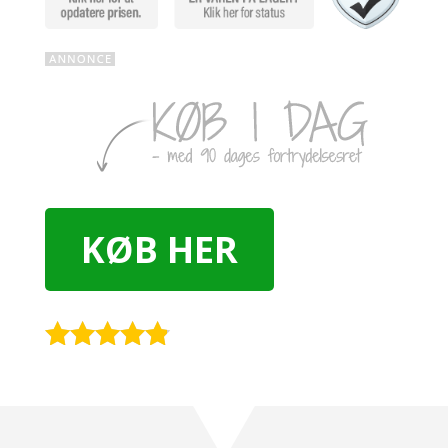
KØB HER
Rated
4.7
out of 5
based on
customer